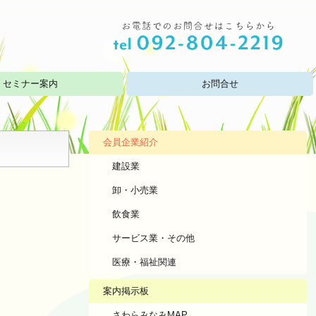
セミナー案内
お問合せ
会員企業紹介
建設業
卸・小売業
飲食業
サービス業・その他
医療・福祉関連
案内掲示板
さわらみなみMAP