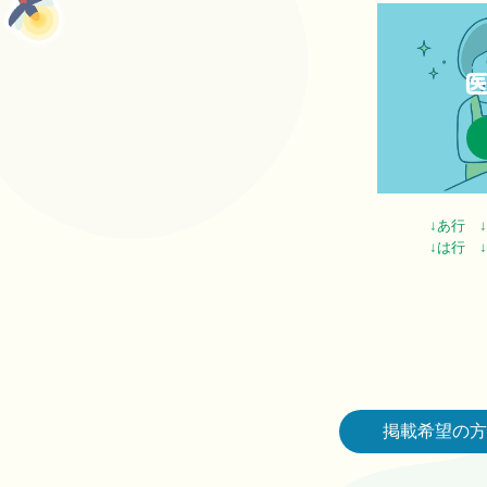
↓あ行
↓は行
掲載希望の方