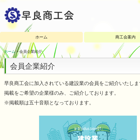
ホーム
商工会案内
内部組織紹介
経営発達支援計画
加入案内
ホーム
会員企業紹介
会員企業紹介
早良商工会に加入されている建設業の会員をご紹介いたしま
掲載をご希望の企業様のみ、ご紹介しております。
※掲載順は五十音順となっております。
introduction01
建設業