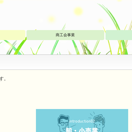
商工会事業
す。
introduction02
卸・小売業